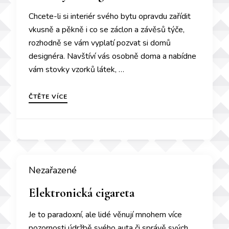
Chcete-li si interiér svého bytu opravdu zařídit
vkusně a pěkně i co se záclon a závěsů týče,
rozhodně se vám vyplatí pozvat si domů
designéra. Navštíví vás osobně doma a nabídne
vám stovky vzorků látek, …
ČTĚTE VÍCE
Nezařazené
Elektronická cigareta
Je to paradoxní, ale lidé věnují mnohem více
pozornosti údržbě svého auta či správě svých