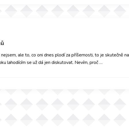
mů
t nejsem, ale to, co oni dnes plodí za příšernosti, to je skutečn
ku lahodícím se už dá jen diskutovat. Nevím, proč …