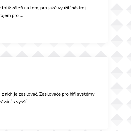
otiž záleží na tom, pro jaké využití nástroj
trojem pro …
nich je zesilovač. Zesilovače pro hifi systémy
hrávání s vyšší …