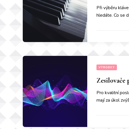
Při výběru kláve
hledáte. Co se d
VÝROBKY
Zesilovače 
Pro kvalitní po
mají za úkol zvýš