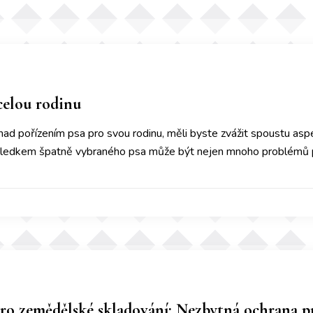
celou rodinu
 nad pořízením psa pro svou rodinu, měli byste zvážit spoustu a
ledkem špatně vybraného psa může být nejen mnoho problémů př
ro zemědělské skladování: Nezbytná ochrana p