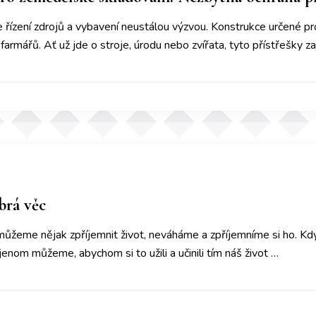
 řízení zdrojů a vybavení neustálou výzvou. Konstrukce určené pro
farmářů. Ať už jde o stroje, úrodu nebo zvířata, tyto přístřešky za
brá věc
 můžeme nějak zpříjemnit život, neváháme a zpříjemníme si ho. Kd
 jenom můžeme, abychom si to užili a učinili tím náš život …