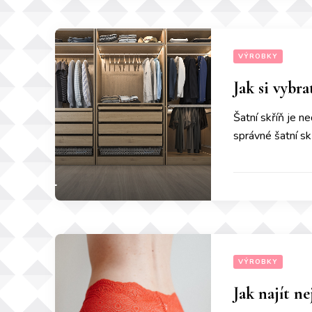
VÝROBKY
Jak si vybr
Šatní skříň je n
správné šatní sk
VÝROBKY
Jak najít n