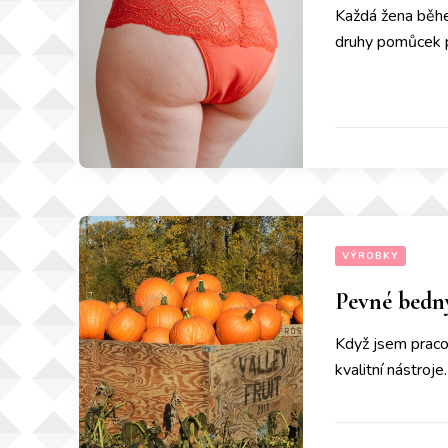
Každá žena během
druhy pomůcek pr
VÝROBKY
Pevné bedn
Když jsem pracov
kvalitní nástroj