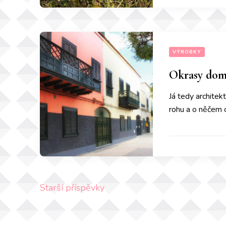
VÝROBKY
Okrasy do
Já tedy architek
rohu a o něčem o
Navigace
Starší příspěvky
pro
příspěvky