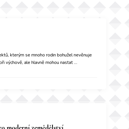
spektů, kterým se mnoho rodin bohužel nevěnuje
i výchově, ale hlavně mohou nastat …
ro moderní zemědělství