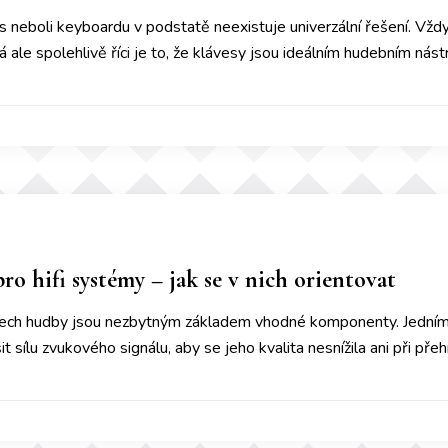
s neboli keyboardu v podstatě neexistuje univerzální řešení. Vždy t
á ale spolehlivě říci je to, že klávesy jsou ideálním hudebním nás
pro hifi systémy – jak se v nich orientovat
slech hudby jsou nezbytným základem vhodné komponenty. Jedním z 
it sílu zvukového signálu, aby se jeho kvalita nesnížila ani při pře