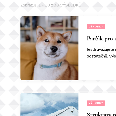
Zobrazuji: 1 - 10 z 38 VÝSLEDKŮ
VÝROBKY
Parťák pro 
Jestli uvažujete
dostatečně. Výs
VÝROBKY
Struktury p