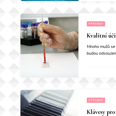
VÝROBKY
Kvalitní úč
Mnoho mužů se po
budou odsouzeni.
VÝROBKY
Klávesy pro