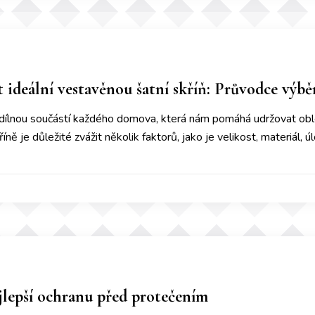
at ideální vestavěnou šatní skříň: Průvodce výb
edílnou součástí každého domova, která nám pomáhá udržovat oble
říně je důležité zvážit několik faktorů, jako je velikost, materiál,
ejlepší ochranu před protečením