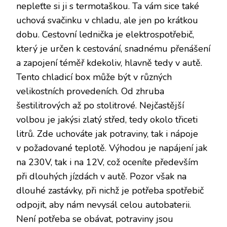
nepleťte si ji s termotaškou. Ta vám sice také
uchová svačinku v chladu, ale jen po krátkou
dobu. Cestovní lednička je elektrospotřebič,
který je určen k cestování, snadnému přenášení
a zapojení téměř kdekoliv, hlavně tedy v autě.
Tento chladicí box může být v různých
velikostních provedeních. Od zhruba
šestilitrových až po stolitrové. Nejčastější
volbou je jakýsi zlatý střed, tedy okolo třiceti
litrů. Zde uchováte jak potraviny, tak i nápoje
v požadované teplotě. Výhodou je napájení jak
na 230V, tak i na 12V, což oceníte především
při dlouhých jízdách v autě. Pozor však na
dlouhé zastávky, při nichž je potřeba spotřebič
odpojit, aby nám nevysál celou autobaterii.
Není potřeba se obávat, potraviny jsou