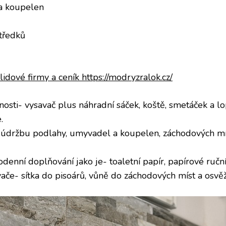
 a koupelen
tředků
lidové firmy a ceník https://modryzralok.cz/
nosti- vysavač plus náhradní sáček, koště, smetáček a lo
.
 údržbu podlahy, umyvadel a koupelen, záchodových mís 
denní doplňování jako je- toaletní papír, papírové ručn
ače- sítka do pisoárů, vůně do záchodových míst a osvě