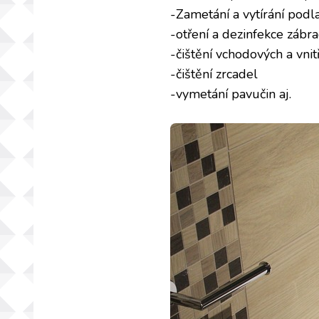
-Zametání a vytírání podl
-otření a dezinfekce zábra
-čištění vchodových a vnitř
-čištění zrcadel
-vymetání pavučin aj.