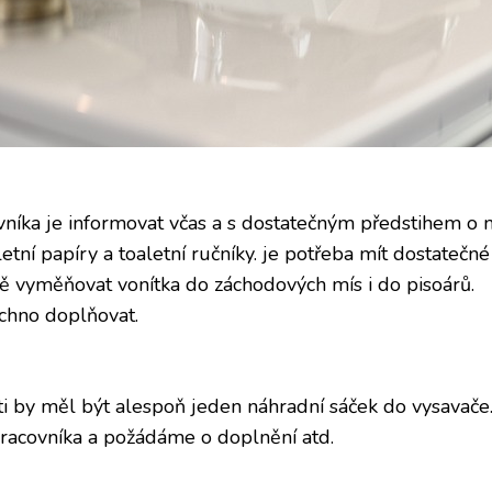
níka je informovat včas a s dostatečným předstihem o 
etní papíry a toaletní ručníky. je potřeba mít dostatečn
ně vyměňovat vonítka do záchodových mís i do pisoárů.
echno doplňovat.
i by měl být alespoň jeden náhradní sáček do vysavače
acovníka a požádáme o doplnění atd.