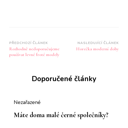
Navigace
PŘEDCHOZÍ ČLÁNEK
NASLEDUJÍCÍ ČLÁNEK
Rozhodně nedoporučujeme
Horečka moderní doby
příspěvku
používat levné froté modely
Doporučené články
Nezařazené
Máte doma malé černé společníky?