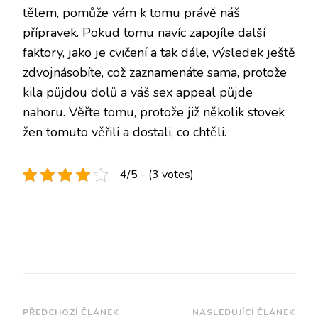
tělem, pomůže vám k tomu právě náš
přípravek. Pokud tomu navíc zapojíte další
faktory, jako je cvičení a tak dále, výsledek ještě
zdvojnásobíte, což zaznamenáte sama, protože
kila půjdou dolů a váš sex appeal půjde
nahoru. Věřte tomu, protože již několik stovek
žen tomuto věřili a dostali, co chtěli.
4/5 - (3 votes)
Navigace
PŘEDCHOZÍ ČLÁNEK
NASLEDUJÍCÍ ČLÁNEK