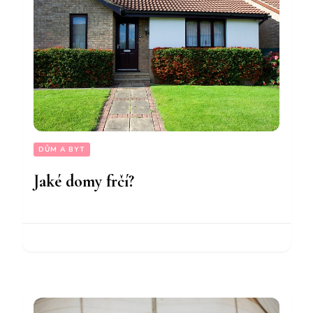
DŮM A BYT
Jaké domy frčí?