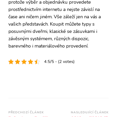
protože výběr a objednávku provedete
prostřednictvím internetu a nejste závislí na
čase ani ničem jiném. Vše záleží jen na vás a
vašich představách. Koupit můžete typy s
posuvnými dveřmi, klasické se zásuvkami i
závěsným systémem, různých dispozic,
barevného i materiálového provedení.
4.5/5 - (2 votes)
Navigace
PŘEDCHOZÍ ČLÁNEK
NASLEDUJÍCÍ ČLÁNEK