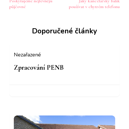
Poskytujeme nejlevnější
Jaký kancelářský balík
příspěvku
půjčovné
používat v chytrém telefonu
Doporučené články
Nezařazené
Zpracování PENB