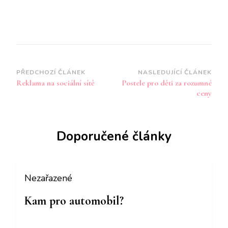
Navigace
PŘEDCHOZÍ ČLÁNEK
NASLEDUJÍCÍ ČLÁNEK
Reklama na sociální sítě
Postele pro děti za rozumné
příspěvku
ceny
Doporučené články
Nezařazené
Kam pro automobil?