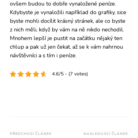
ovšem budou to dobře vynaložené peníze.
Kdybyste je vynaložili například do grafiky, sice
byste mohli docílit krásný stránek, ale co byste
z nich měli, když by vám na ně nikdo nechodil.
Mnohem lepší je pustit na začátku nějaký ten
chlup a pak už jen čekat, až se k vám nahrnou
návštěvníci a s tím i peníze.
4.6/5 - (7 votes)
Navigace
PŘEDCHOZÍ ČLÁNEK
NASLEDUJÍCÍ ČLÁNEK