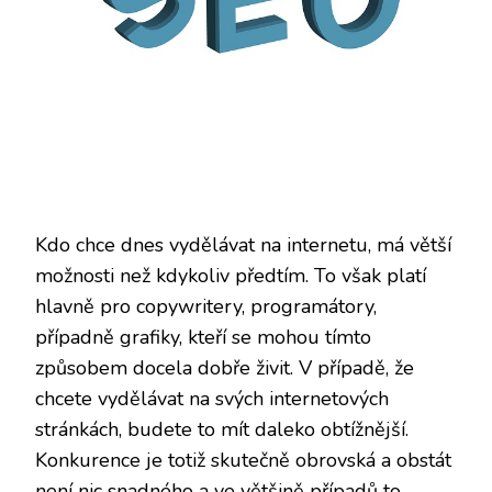
Kdo chce dnes vydělávat na internetu, má větší
možnosti než kdykoliv předtím. To však platí
hlavně pro copywritery, programátory,
případně grafiky, kteří se mohou tímto
způsobem docela dobře živit. V případě, že
chcete vydělávat na svých internetových
stránkách, budete to mít daleko obtížnější.
Konkurence je totiž skutečně obrovská a obstát
není nic snadného a ve většině případů to