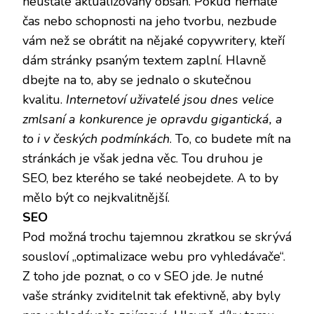
neustále aktualizovaný obsah. Pokud nemáte
čas nebo schopnosti na jeho tvorbu, nezbude
vám než se obrátit na nějaké copywritery, kteří
dám stránky psaným textem zaplní. Hlavně
dbejte na to, aby se jednalo o skutečnou
kvalitu.
Internetoví uživatelé jsou dnes velice
zmlsaní a konkurence je opravdu gigantická, a
to i v českých podmínkách
. To, co budete mít na
stránkách je však jedna věc. Tou druhou je
SEO, bez kterého se také neobejdete. A to by
mělo být co nejkvalitnější.
SEO
Pod možná trochu tajemnou zkratkou se skrývá
sousloví „optimalizace webu pro vyhledávače“.
Z toho jde poznat, o co v SEO jde. Je nutné
vaše stránky zviditelnit tak efektivně, aby byly