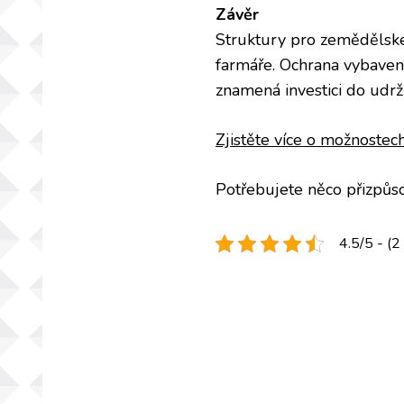
Závěr
Struktury pro zemědělské 
farmáře. Ochrana vybavení
znamená investici do udrži
Zjistěte
více
o
možnostec
Potřebujete něco přizpůso
4.5/5 - (2