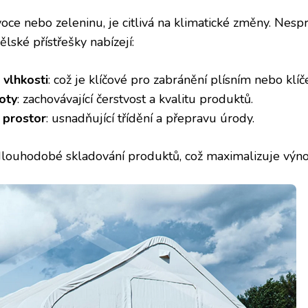
 ovoce nebo zeleninu, je citlivá na klimatické změny. Ne
lské přístřešky nabízejí:
 vlhkosti
: což je klíčové pro zabránění plísním nebo klíče
oty
: zachovávající čerstvost a kvalitu produktů.
 prostor
: usnadňující třídění a přepravu úrody.
dlouhodobé skladování produktů, což maximalizuje výno