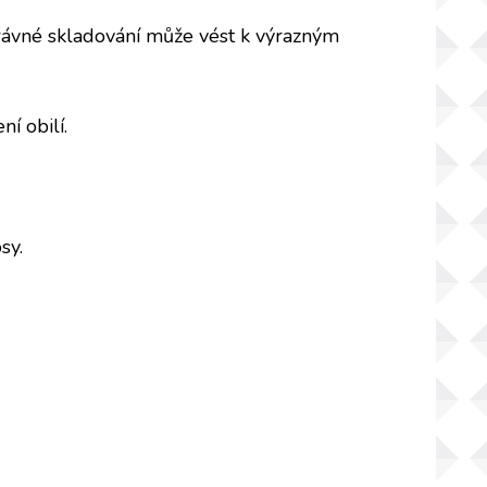
správné skladování může vést k výrazným
ní obilí.
sy.