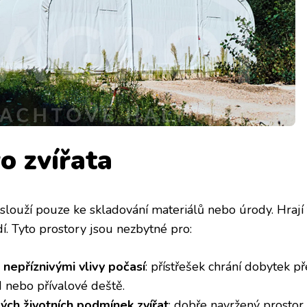
o zvířata
louží pouze ke skladování materiálů nebo úrody. Hrají ta
í. Tyto prostory jsou nezbytné pro:
nepříznivými vlivy počasí
: přístřešek chrání dobytek 
d nebo přívalové deště.
rých životních podmínek zvířat
: dobře navržený prostor 