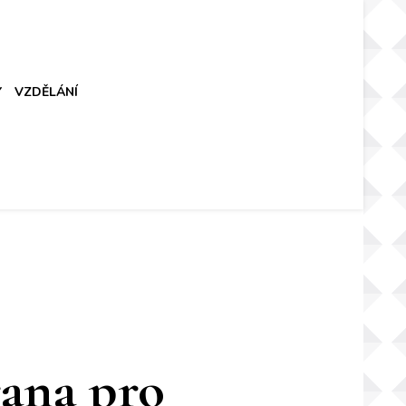
Y
VZDĚLÁNÍ
rana pro