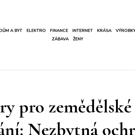
DŮM A BYT
ELEKTRO
FINANCE
INTERNET
KRÁSA
VÝROBK
ZÁBAVA
ŽENY
ry pro zemědělské
ání: Nezbytná och