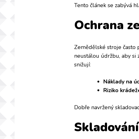
Tento článek se zabývá hl
Ochrana ze
Zemědělské stroje často p
neustálou údržbu, aby si 
snižují:
Náklady na ú
Riziko krádež
Dobře navržený skladovací
Skladování