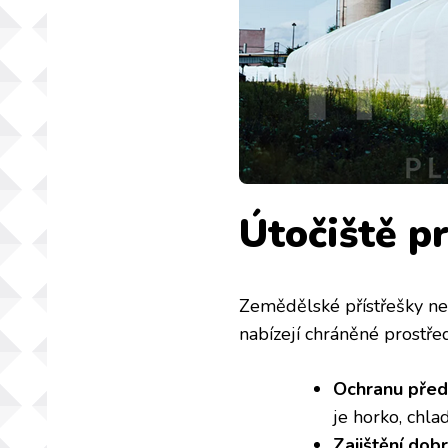
Útočiště pr
Zemědělské přístřešky nes
nabízejí chráněné prostřed
Ochranu před 
je horko, chla
Zajištění dob