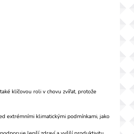
ké klíčovou roli v chovu zvířat, protože
před extrémními klimatickými podmínkami, jako
podporuje lepší zdraví a vyšší produktivitu.