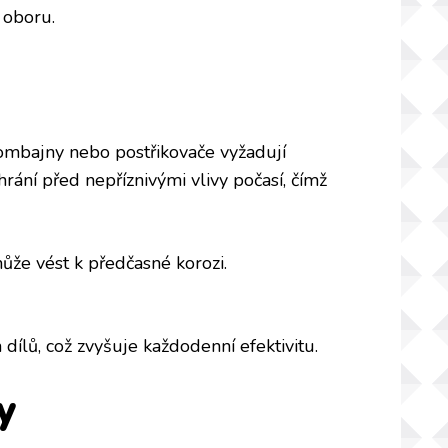
 oboru.
 kombajny nebo postřikovače vyžadují
rání před nepříznivými vlivy počasí, čímž
ůže vést k předčasné korozi.
ílů, což zvyšuje každodenní efektivitu.
y