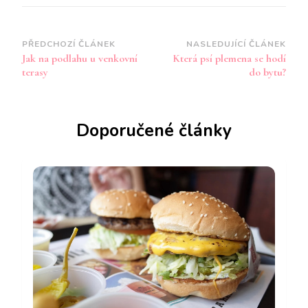
Navigace
PŘEDCHOZÍ ČLÁNEK
NASLEDUJÍCÍ ČLÁNEK
Jak na podlahu u venkovní
Která psí plemena se hodí
příspěvku
terasy
do bytu?
Doporučené články