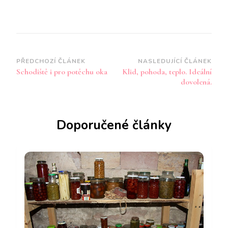
Navigace
PŘEDCHOZÍ ČLÁNEK
NASLEDUJÍCÍ ČLÁNEK
Schodiště i pro potěchu oka
Klid, pohoda, teplo. Ideální
příspěvku
dovolená.
Doporučené články