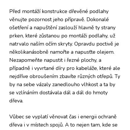
Před montáží konstrukce dřevěné podlahy
věnujte pozornost jeho přípravě. Dokonalé
ošetření a napuštění zaslouží hlavně ty strany
prken, které zůstanou po montáži podlahy, už
natrvalo naším očím skryty. Opravdu poctivě je
několikanásobně namořte a napusťte olejem.
Nezapomeňte napustit i řezné plochy, a
případně i vyvrtané díry pro kabeláže, které ale
nejdříve obroušením zbavíte různých otřepů. Ty
by na sebe vázaly zanedlouho vlhkost a ta by
se vzlínáním dostávala dál a dál do hmoty
dřeva.
Vůbec se vyplatí věnovat čas i energii ochraně
dřeva i v místech spojů. A to nejen tam, kde se