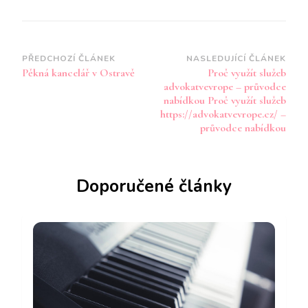
Navigace
PŘEDCHOZÍ ČLÁNEK
NASLEDUJÍCÍ ČLÁNEK
Pěkná kancelář v Ostravě
Proč využít služeb
příspěvku
advokatvevrope – průvodce
nabídkou Proč využít služeb
https://advokatvevrope.cz/ –
průvodce nabídkou
Doporučené články