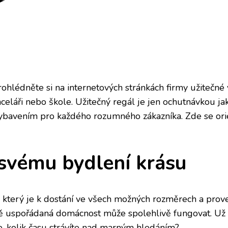
prohlédněte si na internetových stránkách firmy užitečné
nceláři nebo škole. Užitečný
regál
je jen ochutnávkou jak
ybavením pro každého rozumného zákazníka. Zde se orie
 svému bydlení krásu
l, který je k dostání ve všech možných rozměrech a prov
vně uspořádaná domácnost může spolehlivě fungovat. Už 
e, kolik času strávíte nad marným hledáním?