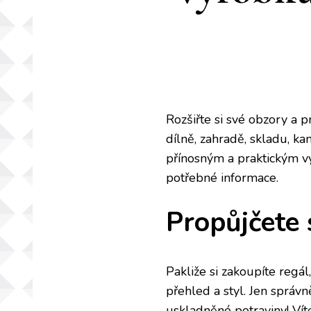
Rozšiřte si své obzory a 
dílně, zahradě, skladu, ka
přínosným a praktickým v
potřebné informace.
Propůjčete
Pakliže si zakoupíte regá
přehled a styl. Jen sprá
uskladněné potraviny! Vít