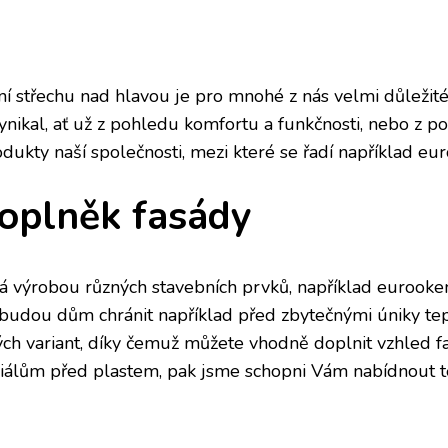
tní střechu nad hlavou je pro mnohé z nás velmi důležité
nikal, ať už z pohledu komfortu a funkčnosti, nebo z poh
odukty naší společnosti, mezi které se řadí například eu
doplněk fasády
á výrobou různých stavebních prvků, například
eurooke
 budou dům chránit například před zbytečnými úniky tep
ných variant, díky čemuž můžete vhodně doplnit vzhled 
iálům před plastem, pak jsme schopni Vám nabídnout t