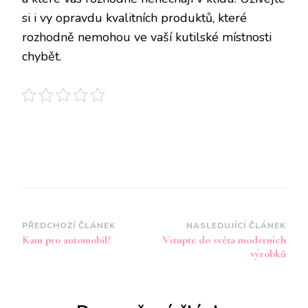
si i vy opravdu kvalitních produktů, které
rozhodně nemohou ve vaší kutilské místnosti
chybět.
Navigace
PŘEDCHOZÍ ČLÁNEK
NASLEDUJÍCÍ ČLÁNEK
Kam pro automobil?
Vstupte do světa moderních
příspěvku
výrobků