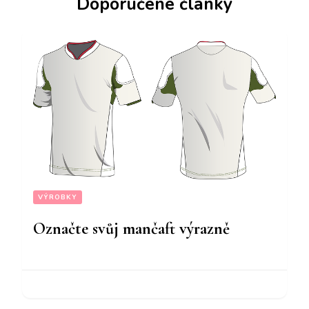
Doporučené články
VÝROBKY
Označte svůj mančaft výrazně