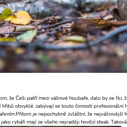
, že Češi patří mezi vášnivé houbaře, dalo by se říci, ž
 hřibů obvyklé, zabývají se touto činností profesionální 
ařením.Přitom je nepochybně zvláštní, že nejvášnivější h
ako rybáři mají ze všeho nejraději hovězí steak. Taková j