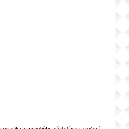
n praváky a suchohřiby, někteří jsou zkušení