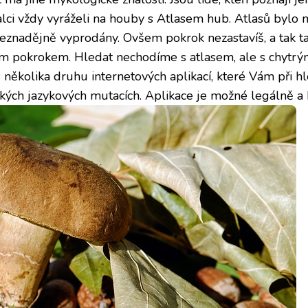
znalci vždy vyráželi na houby s Atlasem hub. Atlasů byl
eznadějně vyprodány. Ovšem pokrok nezastavíš, a tak ta
m pokrokem. Hledat nechodíme s atlasem, ale s chytrý
 několika druhu internetových aplikací, které Vám při 
ckých jazykových mutacích. Aplikace je možné legálně a 