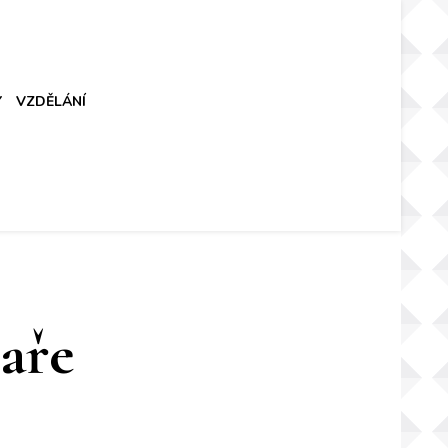
Y
VZDĚLÁNÍ
aře