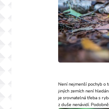
Není nejmenší pochyb o tom
jiných zemích není hledání
je srovnatelná třeba s ryb
z duše nenávidí. Podobně j