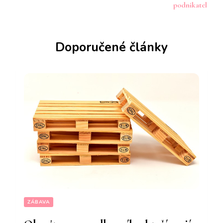
příspěvku
podnikatel
Doporučené články
ZÁBAVA