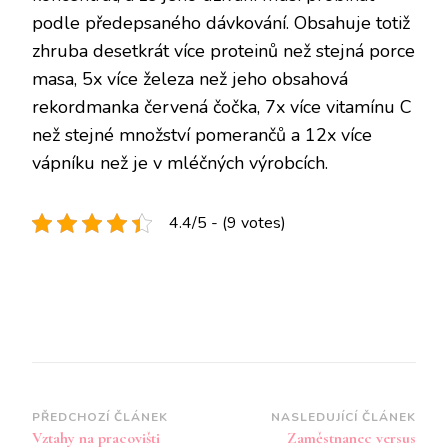
podle předepsaného dávkování. Obsahuje totiž
zhruba desetkrát více proteinů než stejná porce
masa, 5x více železa než jeho obsahová
rekordmanka červená čočka, 7x více vitamínu C
než stejné množství pomerančů a 12x více
vápníku než je v mléčných výrobcích.
4.4/5 - (9 votes)
Navigace
PŘEDCHOZÍ ČLÁNEK
NASLEDUJÍCÍ ČLÁNEK
Vztahy na pracovišti
Zaměstnanec versus