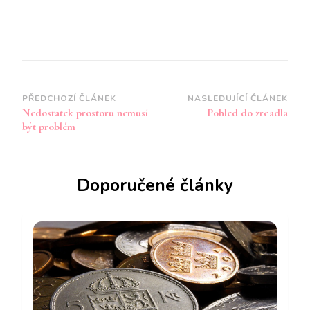
Navigace
PŘEDCHOZÍ ČLÁNEK
NASLEDUJÍCÍ ČLÁNEK
Nedostatek prostoru nemusí
Pohled do zrcadla
příspěvku
být problém
Doporučené články