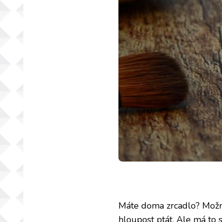
Máte doma zrcadlo? Možná 
hloupost ptát. Ale má to 