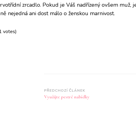
rvotřídní zrcadlo. Pokud je Váš nadřízený ovšem muž, je t
dně nejedná ani dost málo o ženskou marnivost.
1 votes)
Navigace
PŘEDCHOZÍ ČLÁNEK
Využijte pestré nabídky
příspěvku