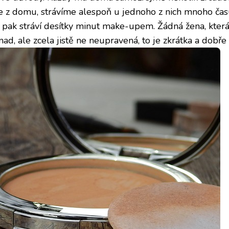
z domu, strávíme alespoň u jednoho z nich mnoho času. 
t a pak stráví desítky minut make-upem. Žádná žena, kte
ad, ale zcela jistě ne neupravená, to je zkrátka a dobře