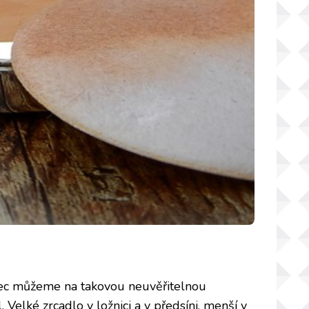
ůbec můžeme na takovou neuvěřitelnou
elké zrcadlo v ložnici a v předsíni, menší v