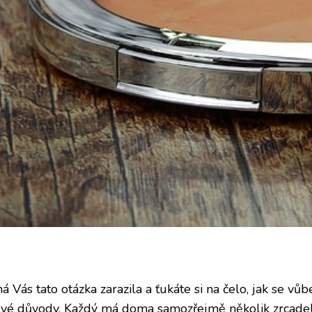
Vás tato otázka zarazila a ťukáte si na čelo, jak se v
své důvody. Každý má doma samozřejmě několik zrcadel. V