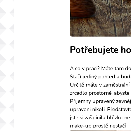
Potřebujete ho 
A co v práci? Máte tam do
Stačí jediný pohled a bude
Určitě máte v zaměstnání 
zrcadlo prostorné, abyste
Příjemný upravený zevnějše
upraveni nikoli. Představte
jste si zašpinila blůzku 
make-up prostě nestačí.