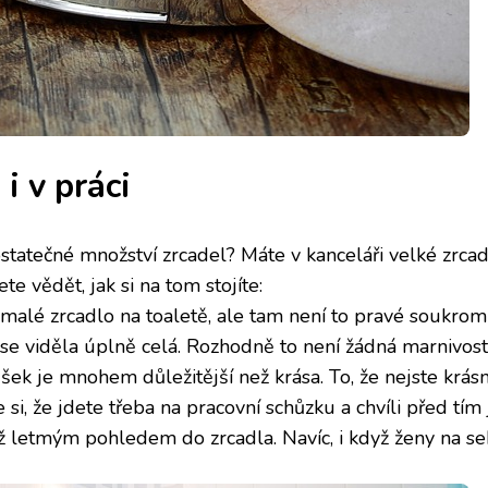
i v práci
statečné množství zrcadel? Máte v kanceláři velké zrcad
te vědět, jak si na tom stojíte:
malé zrcadlo na toaletě, ale tam není to pravé soukromí
 se viděla úplně celá. Rozhodně to není žádná marnivost.
k je mnohem důležitější než krása. To, že nejste krásní
 si, že jdete třeba na pracovní schůzku a chvíli před tím 
než letmým pohledem do zrcadla. Navíc, i když ženy na se