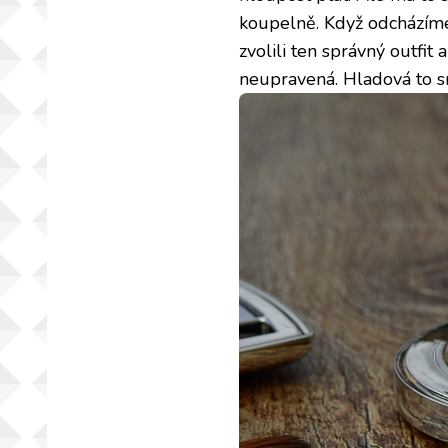
koupelně. Když odcházíme 
zvolili ten správný outfi
neupravená. Hladová to sn