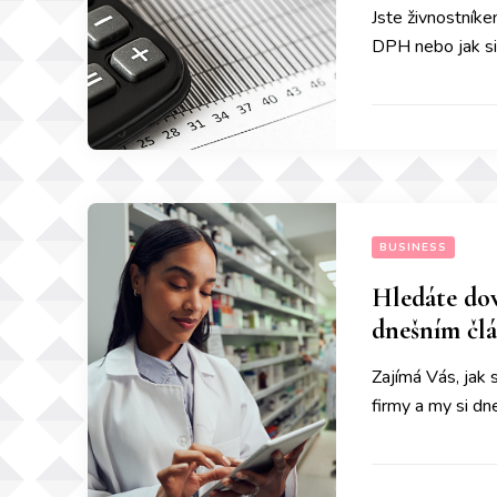
Jste živnostníke
DPH nebo jak si
BUSINESS
Hledáte dov
dnešním čl
Zajímá Vás, jak 
firmy a my si d