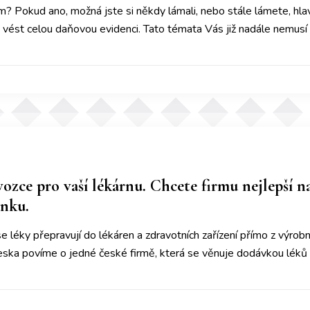
m? Pokud ano, možná jste si někdy lámali, nebo stále lámete, hlav
 vést celou daňovou evidenci. Tato témata Vás již nadále nemusí
ozce pro vaší lékárnu. Chcete firmu nejlepší na
ánku.
se léky přepravují do lékáren a zdravotních zařízení přímo z výro
neska povíme o jedné české firmě, která se věnuje dodávkou léků