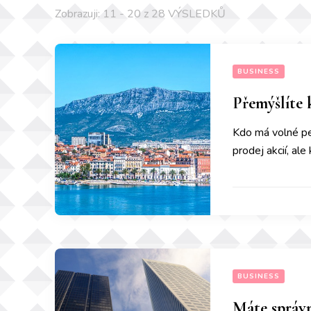
Zobrazuji: 11 - 20 z 28 VÝSLEDKŮ
BUSINESS
Přemýšlíte 
Kdo má volné pe
prodej akcií, al
BUSINESS
Máte správn