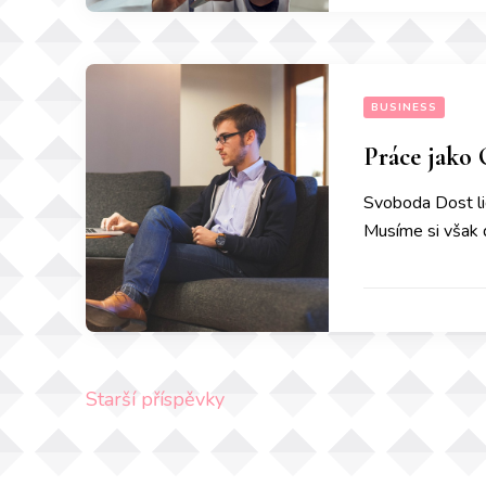
BUSINESS
Práce jako
Svoboda Dost li
Musíme si však d
Navigace
Starší příspěvky
pro
příspěvky