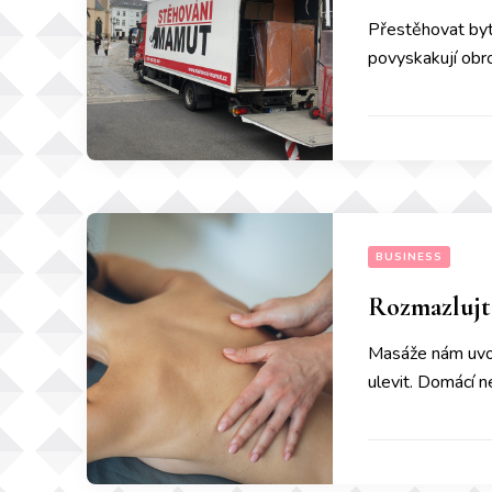
Přestěhovat byt 
povyskakují obro
BUSINESS
Rozmazlujte
Masáže nám uvol
ulevit. Domácí n