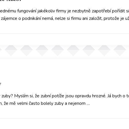
lednému fungování jakékoliv firmy je nezbytně zapotřebí pořídit si
zájemce o podnikání nemá, nelze si firmu ani založit, protože je u
y
y zuby? Myslím si, že zubní potíže jsou opravdu hrozné. Já bych 
ím, že mě velmi často bolely zuby a nejenom …