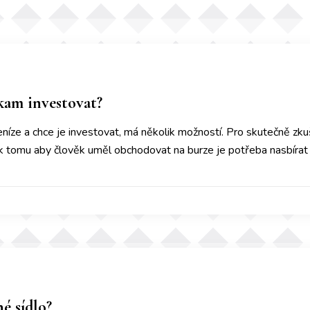
kam investovat?
níze a chce je investovat, má několik možností. Pro skutečně zku
e k tomu aby člověk uměl obchodovat na burze je potřeba nasbíra
é sídlo?