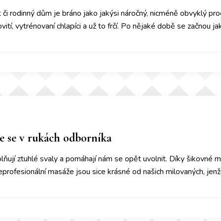
či rodinný dům je bráno jako jakýsi náročný, nicméně obvyklý proc
vití, vytrénovaní chlapíci a už to frčí. Po nějaké době se začnou ja
 se v rukách odborníka
ňují ztuhlé svaly a pomáhají nám se opět uvolnit. Díky šikovn
eprofesionální masáže jsou sice krásné od našich milovaných, je