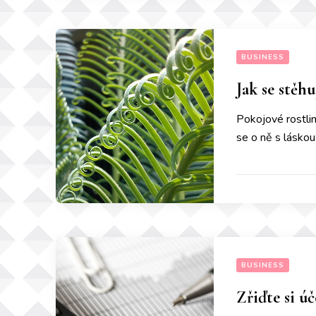
BUSINESS
Jak se stěhu
Pokojové rostliny
se o ně s láskou
BUSINESS
Zřiďte si úč