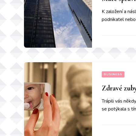
K založení a nás
podnikatel nebo 
BUSINESS
Zdravé zub
Trápili vás někd
se potýkala s t