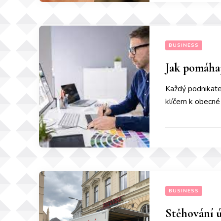
BUSINESS
Jak pomáhaj
Každý podnikatel
klíčem k obecné 
BUSINESS
Stěhování ú