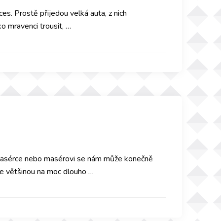
es. Prostě přijedou velká auta, z nich
ko mravenci trousit, …
é masérce nebo masérovi se nám může konečně
nže většinou na moc dlouho …